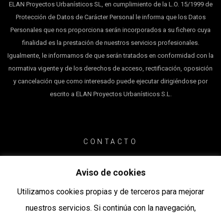
del servicio y el tiempo de resolución. Es equipo muy
ELAN Proyectos Urbanísticos SL, en cumplimiento de la L.O. 15/1999 de
Protección de Datos de Carácter Personal le informa que los Datos
profesional con una gran cercanía al cliente. Os seguiré
Personales que nos proporciona serán incorporados a su fichero cuya
teniendo en cuenta.
finalidad es la prestación de nuestros servicios profesionales.
Igualmente, le informamos de que serán tratados en conformidad con la
Antxon L.
normativa vigente y de los derechos de acceso, rectificación, oposición
y cancelación que como interesado puede ejecutar dirigiéndose por
escrito a ELAN Proyectos Urbanísticos S.L.
CONTACTO
943 433 126 / 667 406 420
Aviso de cookies
info@elan.com.es
Una de las mejores agencias de la ciudad.
C/ San Marcial 35 - 3º
Profesionalidad y cercanía en el trabajo.
Utilizamos cookies propias y de terceros para mejorar
nuestros servicios. Si continúa con la navegación,
Amaia C.